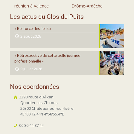
réunion à Valence
Drôme-Ardèche
Les actus du Clos du Puits
« Renforcer les liens »
3 août 2026
« Rétrospective de cette belle journée
professionnelle »
9 juillet 2026
Nos coordonnées
2390 route d'Alixan
Quartier Les Chirons
26300 Châteauneuf-sur-Isère
45°00'12.4"N 4°58'55.4"E
06 80 44 87 44