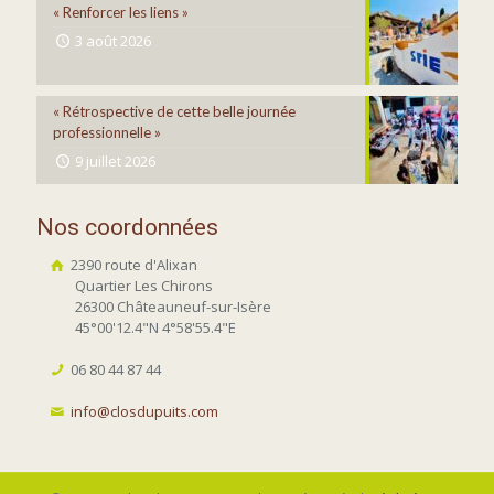
« Renforcer les liens »
3 août 2026
« Rétrospective de cette belle journée
professionnelle »
9 juillet 2026
Nos coordonnées
2390 route d'Alixan
Quartier Les Chirons
26300 Châteauneuf-sur-Isère
45°00'12.4"N 4°58'55.4"E
06 80 44 87 44
info@closdupuits.com