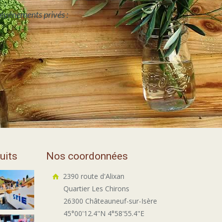
 événements privés :
uits
Nos coordonnées
2390 route d'Alixan
Quartier Les Chirons
26300 Châteauneuf-sur-Isère
45°00'12.4"N 4°58'55.4"E