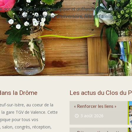
us accueille dans un cadre magique et authentique pour tous vos
mariage, réception, anniversaire, fête de famille...
 dans la Drôme
Les actus du Clos du P
euf-sur-Isère, au coeur de la
« Renforcer les liens »
 la gare TGV de Valence. Cette
3 août 2026
ypique pour tous vos
 salon, congrès, réception,