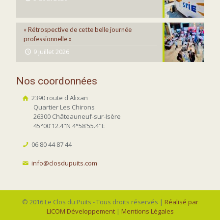
« Rétrospective de cette belle journée
professionnelle »
9 juillet 2026
Nos coordonnées
2390 route d'Alixan
Quartier Les Chirons
26300 Châteauneuf-sur-Isère
45°00'12.4"N 4°58'55.4"E
06 80 44 87 44
info@closdupuits.com
© 2016 Le Clos du Puits - Tous droits réservés |
Réalisé par
LICOM Développement
|
Mentions Légales