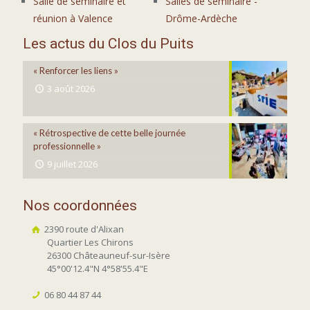
Salle de séminaire et
Salles de séminaire -
réunion à Valence
Drôme-Ardèche
Les actus du Clos du Puits
« Renforcer les liens »
3 août 2026
« Rétrospective de cette belle journée
professionnelle »
9 juillet 2026
Nos coordonnées
2390 route d'Alixan
Quartier Les Chirons
26300 Châteauneuf-sur-Isère
45°00'12.4"N 4°58'55.4"E
06 80 44 87 44