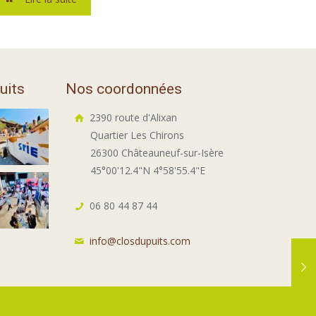
uits
Nos coordonnées
2390 route d'Alixan
Quartier Les Chirons
26300 Châteauneuf-sur-Isère
45°00'12.4"N 4°58'55.4"E
06 80 44 87 44
info@closdupuits.com