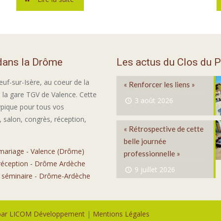
 dans la Drôme
Les actus du Clos du P
euf-sur-Isère, au coeur de la
« Renforcer les liens »
 la gare TGV de Valence. Cette
3 août 2026
ypique pour tous vos
 salon, congrès, réception,
« Rétrospective de cette
belle journée
 mariage - Valence (Drôme)
professionnelle »
 réception - Drôme Ardèche
9 juillet 2026
e séminaire - Drôme-Ardèche
 par LICOM Développement
|
Mentions Légales