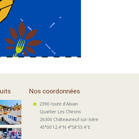
uits
Nos coordonnées
2390 route d'Alixan
Quartier Les Chirons
26300 Châteauneuf-sur-Isère
45°00'12.4"N 4°58'55.4"E