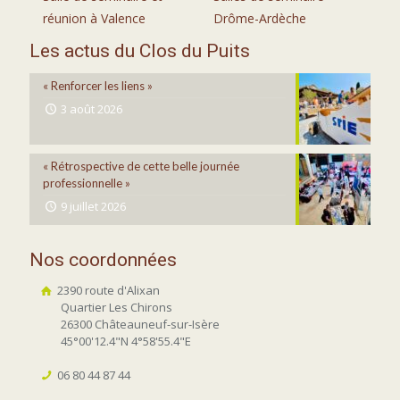
réunion à Valence
Drôme-Ardèche
Les actus du Clos du Puits
« Renforcer les liens »
3 août 2026
« Rétrospective de cette belle journée
professionnelle »
9 juillet 2026
Nos coordonnées
2390 route d'Alixan
Quartier Les Chirons
26300 Châteauneuf-sur-Isère
45°00'12.4"N 4°58'55.4"E
06 80 44 87 44