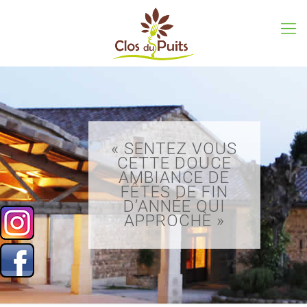
« SENTEZ VOUS
CETTE DOUCE
AMBIANCE DE
FÊTES DE FIN
D’ANNÉE QUI
APPROCHE »