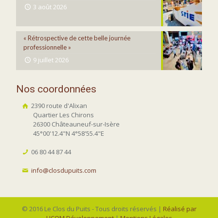
3 août 2026
« Rétrospective de cette belle journée
professionnelle »
9 juillet 2026
Nos coordonnées
2390 route d'Alixan
Quartier Les Chirons
26300 Châteauneuf-sur-Isère
45°00'12.4"N 4°58'55.4"E
06 80 44 87 44
info@closdupuits.com
© 2016 Le Clos du Puits - Tous droits réservés |
Réalisé par
LICOM Développement
|
Mentions Légales