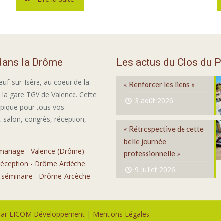
 dans la Drôme
Les actus du Clos du P
euf-sur-Isère, au coeur de la
« Renforcer les liens »
 la gare TGV de Valence. Cette
3 août 2026
ypique pour tous vos
 salon, congrès, réception,
« Rétrospective de cette
belle journée
 mariage - Valence (Drôme)
professionnelle »
 réception - Drôme Ardèche
9 juillet 2026
e séminaire - Drôme-Ardèche
 par LICOM Développement
|
Mentions Légales