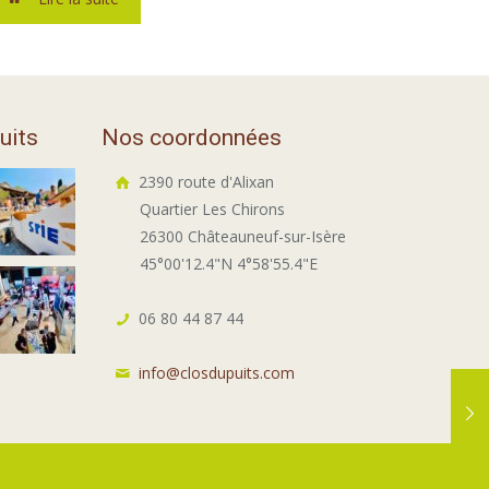
uits
Nos coordonnées
2390 route d'Alixan
Quartier Les Chirons
26300 Châteauneuf-sur-Isère
45°00'12.4"N 4°58'55.4"E
06 80 44 87 44
info@closdupuits.com