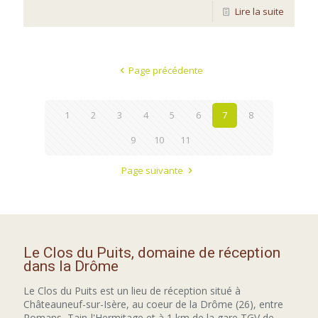
Lire la suite
Page précédente
1
2
3
4
5
6
7
8
9
10
11
Page suivante
Le Clos du Puits, domaine de réception
dans la Drôme
Le Clos du Puits est un lieu de réception situé à
Châteauneuf-sur-Isère, au coeur de la Drôme (26), entre
Romans, Tain-l'Hermitage et à 1 km de la gare TGV de